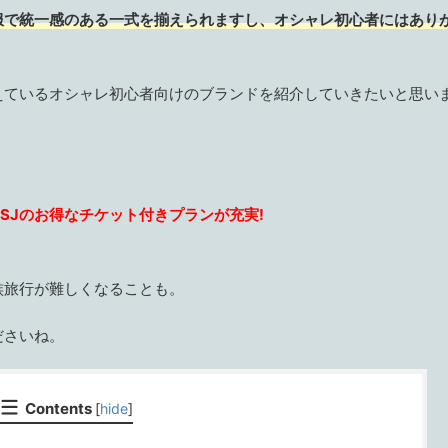
服で
統一感の
ある
一式を揃えられますし、
オシャレ初心者にはあり
えているオシャレ初心者向けのブランドを紹介していきたいと思い
SJのお得なチケット付きプランが充実!
族旅行が難しくなることも。
ださいね。
Contents
[
hide
]