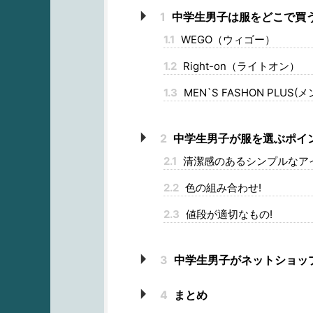
1
中学生男子は服をどこで買う
1.1
WEGO（ウィゴー）
1.2
Right-on（ライトオン）
1.3
MEN`S FASHON PLU
2
中学生男子が服を選ぶポイン
2.1
清潔感のあるシンプルなアイ
2.2
色の組み合わせ!
2.3
値段が適切なもの!
3
中学生男子がネットショッ
4
まとめ