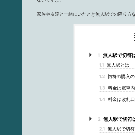
家族や友達と一緒にいたとき無人駅での降り方
1
無人駅で切符は
1.1
無人駅とは
1.2
切符の購入の
1.3
料金は電車内
1.4
料金は改札口
2
無人駅で切符
2.1
無人駅で切符