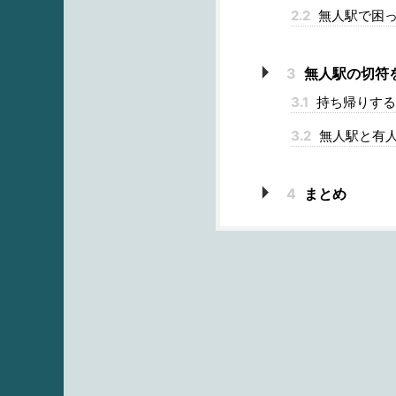
2.2
無人駅で困っ
3
無人駅の切符
3.1
持ち帰りする
3.2
無人駅と有
4
まとめ