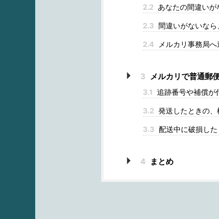
2.2
あなたの間違いが
2.3
間違いがないなら
2.4
メルカリ事務局へ
3
メルカリで普通郵便
3.1
追跡番号や補償が
3.2
発送したときの、
3.3
配送中に破損した
4
まとめ