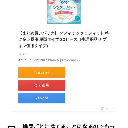
【まとめ買いパック】 ソフィ シンクロフィット 特
に多い昼用 厚型タイプ 20ピース（生理用品 ナプ
キン併用タイプ）
ソフィ
¥596
（2023/11/01 21:07時点 | Amazon調べ）
Amazon
楽天市場
Yahoo!
ポチップ
排尿ごとに捨てることになるのでもっ