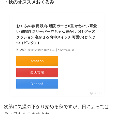
・秋のオススメおくるみ
おくるみ 春 夏 秋 冬 退院 ガーゼ 6重 かわいい 可愛
い 退院時 スリーパー 赤ちゃん 寝かしつけ グッズ
クッション 寝かせる 背中スイッチ 可愛い(どうぶ
つ（ピンク）)
¥1,280
（2022/10/07 16:20時点 | Amazon調べ）
Amazon
楽天市場
Yahoo!
ポチップ
次第に気温の下がり始める秋ですが、日によっては