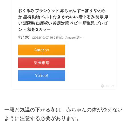
おくるみ ブランケット 赤ちゃん すっぽり やわら
か 星柄 動物 ベルト付き かわいい 着ぐるみ 防寒 厚
い 退院時 出産祝い 冷房対策 ベビー 新生児 プレゼ
ント 秋冬 2カラー
¥3,100
（2022/10/07 16:23時点 | Amazon調べ）
Amazon
楽天市場
Yahoo!
ポチップ
一段と気温の下がる冬は、赤ちゃんの体が冷えない
ように注意する必要があります。