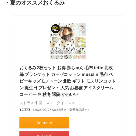
・夏のオススメおくるみ
おくるみ2枚セット お得 赤ちゃん 毛布 tette 北欧
綿 ブランケット ガーゼコットン musslin 毛布 ベ
ビーキッズモノトーン 北欧 ギフト モスリンコット
ン 誕生日 プレゼント 人気 お昼寝 アイスクリーム
コーヒー 冬 秋冬 退院 かわいい
シトラス 中国コスメ・タイコスメ
¥2,178
（2024/03/27 00:48時点 | 楽天市場調べ）
Amazon