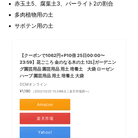
赤玉土5、腐葉土3、パーライト2の割合
多肉植物用の土
サボテン用の土
【クーポンで1062円+P10倍 25日00:00〜
23:59】花ごころ 金のなる木の土 12L|ガーデニン
グ園芸用品 園芸用品 用土 培養土 大袋 ローゼン
ハーブ 園芸用品 用土 培養土 大袋
DCMオンライン
¥1,180
（2022/10/25 10:24時点 | 楽天市場調べ）
Amazon
楽天市場
Yahoo!