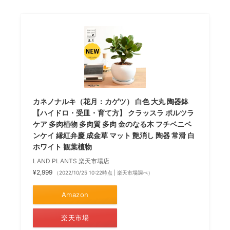
カネノナルキ（花月：カゲツ） 白色 大丸 陶器鉢
【ハイドロ・受皿・育て方】 クラッスラ ポルツラ
ケア 多肉植物 多肉質 多肉 金のなる木 フチベニベ
ンケイ 縁紅弁慶 成金草 マット 艶消し 陶器 常滑 白
ホワイト 観葉植物
LAND PLANTS 楽天市場店
¥2,999
（2022/10/25 10:22時点 | 楽天市場調べ）
Amazon
楽天市場