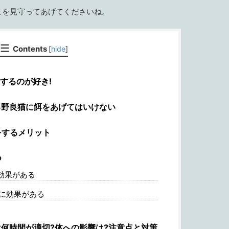
こを見守ってあげてくださいね。
Contents
[
hide
]
するのが好き!
野良猫に餌をあげてはいけない
をするメリット
つ
効果がある
に効果がある
何時間が適切?体への影響は?注意点と対策