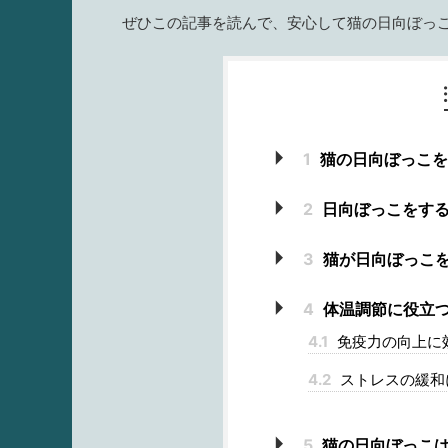
ぜひこの記事を読んで、安心して猫の日向ぼっ
1
猫の日向ぼっこを
2
日向ぼっこをする
3
猫が日向ぼっこ
4
体温調節に役立
4.1
免疫力の向上に
4.2
ストレスの緩和
5
猫の日向ぼっこは