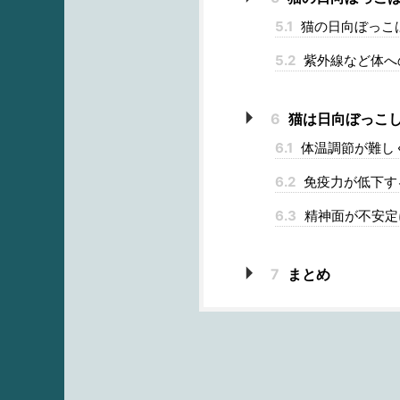
5.1
猫の日向ぼっこ
5.2
紫外線など体へ
6
猫は日向ぼっこし
6.1
体温調節が難し
6.2
免疫力が低下す
6.3
精神面が不安定
7
まとめ