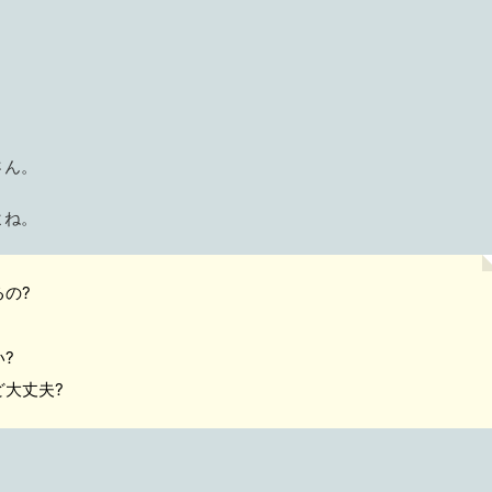
さん。
よね。
の?
?
大丈夫?