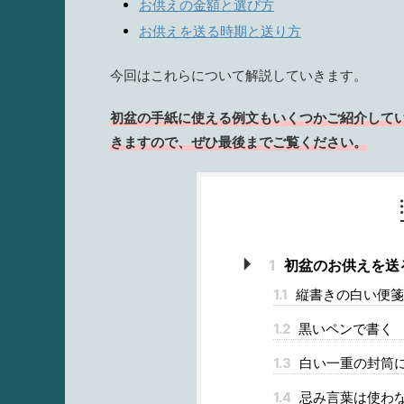
お供えの金額と選び方
お供えを送る時期と送り方
今回はこれらについて解説していきます。
初盆の手紙に使える例文もいくつかご紹介して
きますので、ぜひ最後までご覧ください。
1
初盆のお供えを送
1.1
縦書きの白い便箋
1.2
黒いペンで書く
1.3
白い一重の封筒
1.4
忌み言葉は使わ