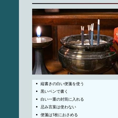
縦書きの白い便箋を使う
黒いペンで書く
白い一重の封筒に入れる
忌み言葉は使わない
便箋は1枚におさめる