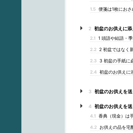
1.5
便箋は1枚におさ
2
初盆のお供えに添
2.1
1 頭語や結語・
2.2
2 初盆ではなく
2.3
3 初盆の手紙に
2.4
初盆のお供えに
3
初盆のお供えを送る
4
初盆のお供えを送
4.1
香典（現金）は
4.2
お供えの品を宅